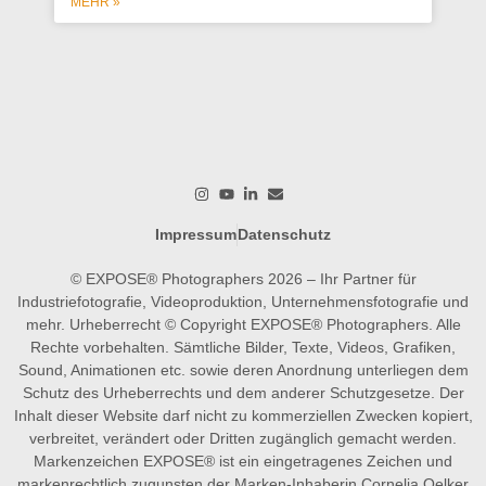
MEHR »
wer
wo
M
Impressum
Datenschutz
© EXPOSE® Photographers 2026 – Ihr Partner für
Industriefotografie, Videoproduktion, Unternehmensfotografie und
mehr. Urheberrecht © Copyright EXPOSE® Photographers. Alle
Rechte vorbehalten. Sämtliche Bilder, Texte, Videos, Grafiken,
Sound, Animationen etc. sowie deren Anordnung unterliegen dem
Schutz des Urheberrechts und dem anderer Schutzgesetze. Der
Inhalt dieser Website darf nicht zu kommerziellen Zwecken kopiert,
verbreitet, verändert oder Dritten zugänglich gemacht werden.
Markenzeichen EXPOSE® ist ein eingetragenes Zeichen und
markenrechtlich zugunsten der Marken-Inhaberin Cornelia Oelker