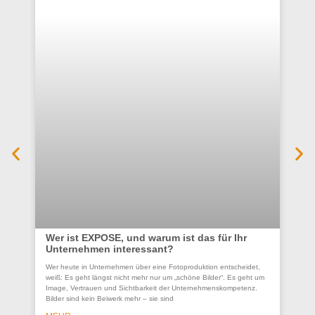
Wer ist EXPOSE, und warum ist das für Ihr
Unternehmen interessant?
Co
Wer heute in Unternehmen über eine Fotoproduktion entscheidet,
se
weiß: Es geht längst nicht mehr nur um „schöne Bilder“. Es geht um
Un
Image, Vertrauen und Sichtbarkeit der Unternehmenskompetenz.
Bilder sind kein Beiwerk mehr – sie sind
Ein
ges