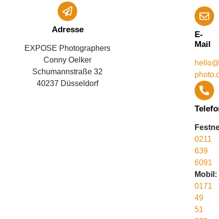
Adresse
E-
Mail
EXPOSE Photographers
Conny Oelker
hello@
Schumannstraße 32
photo.
40237 Düsseldorf
Telefo
Festne
0211
639
6091
Mobil:
0171
49
51