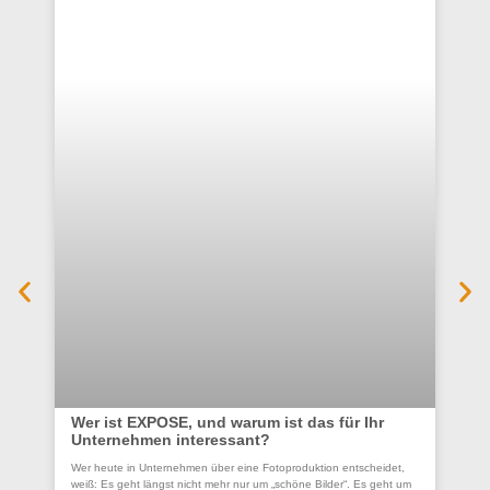
Wer ist EXPOSE, und warum ist das für Ihr
Unternehmen interessant?
Co
Wer heute in Unternehmen über eine Fotoproduktion entscheidet,
se
weiß: Es geht längst nicht mehr nur um „schöne Bilder“. Es geht um