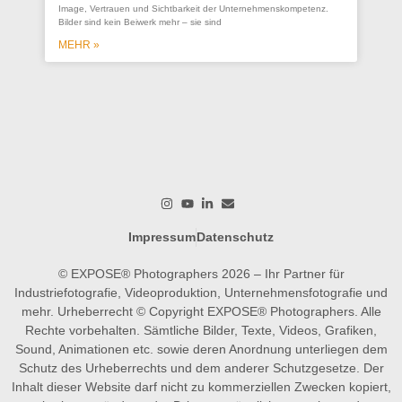
Un
Image, Vertrauen und Sichtbarkeit der Unternehmenskompetenz.
Bilder sind kein Beiwerk mehr – sie sind
Ein
ges
MEHR »
wer
wo
M
Impressum
Datenschutz
© EXPOSE® Photographers 2026 – Ihr Partner für
Industriefotografie, Videoproduktion, Unternehmensfotografie und
mehr. Urheberrecht © Copyright EXPOSE® Photographers. Alle
Rechte vorbehalten. Sämtliche Bilder, Texte, Videos, Grafiken,
Sound, Animationen etc. sowie deren Anordnung unterliegen dem
Schutz des Urheberrechts und dem anderer Schutzgesetze. Der
Inhalt dieser Website darf nicht zu kommerziellen Zwecken kopiert,