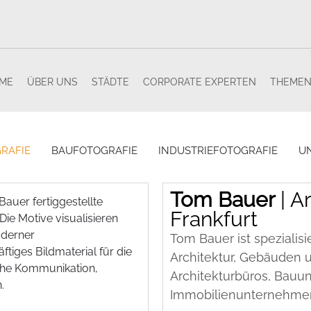
ME
ÜBER UNS
STÄDTE
CORPORATE EXPERTEN
THEME
RAFIE
BAUFOTOGRAFIE
INDUSTRIEFOTOGRAFIE
U
Tom Bauer
| A
Bauer fertiggestellte
Frankfurt
ie Motive visualisieren
oderner
Tom Bauer ist spezialisi
tiges Bildmaterial für die
Architektur, Gebäuden 
che Kommunikation,
Architekturbüros, Bauu
.
Immobilienunternehme