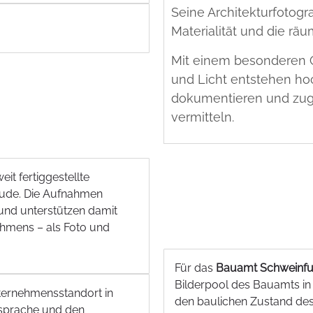
Seine Architekturfotogra
Materialität und die rä
Mit einem besonderen G
und Licht entstehen hoc
dokumentieren und zugle
vermitteln.
t fertiggestellte
äude. Die Aufnahmen
und unterstützen damit
hmens – als Foto und
Für das
Bauamt Schweinfu
Bilderpool des Bauamts in 
ternehmensstandort in
den baulichen Zustand de
nsprache und den