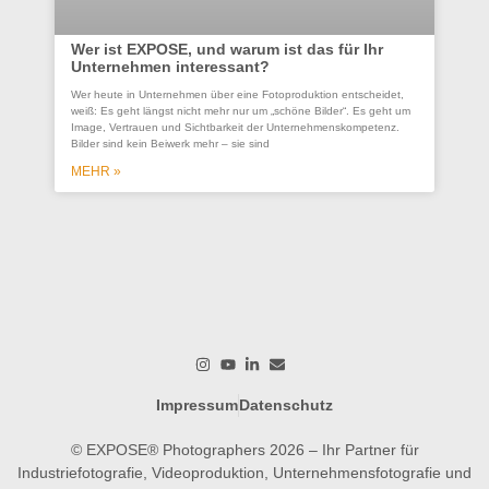
Wer ist EXPOSE, und warum ist das für Ihr
Unternehmen interessant?
Co
Wer heute in Unternehmen über eine Fotoproduktion entscheidet,
se
weiß: Es geht längst nicht mehr nur um „schöne Bilder“. Es geht um
Un
Image, Vertrauen und Sichtbarkeit der Unternehmenskompetenz.
Bilder sind kein Beiwerk mehr – sie sind
Ein
ges
MEHR »
wer
wo
M
Impressum
Datenschutz
© EXPOSE® Photographers 2026 – Ihr Partner für
Industriefotografie, Videoproduktion, Unternehmensfotografie und