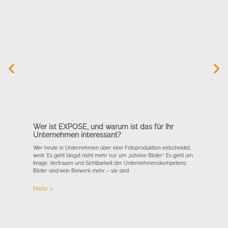
Wer ist EXPOSE, und warum ist das für Ihr
Unternehmen interessant?
Co
Wer heute in Unternehmen über eine Fotoproduktion entscheidet,
We
weiß: Es geht längst nicht mehr nur um „schöne Bilder“. Es geht um
ve
Image, Vertrauen und Sichtbarkeit der Unternehmenskompetenz.
Bilder sind kein Beiwerk mehr – sie sind
Ein
ges
Mehr »
wer
wof
Me