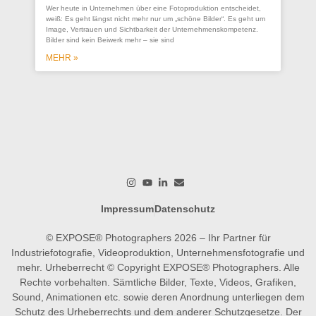
Co
Wer heute in Unternehmen über eine Fotoproduktion entscheidet,
se
weiß: Es geht längst nicht mehr nur um „schöne Bilder“. Es geht um
Un
Image, Vertrauen und Sichtbarkeit der Unternehmenskompetenz.
Bilder sind kein Beiwerk mehr – sie sind
Ein
ges
MEHR »
wer
wo
M
Impressum
Datenschutz
© EXPOSE® Photographers 2026 – Ihr Partner für
Industriefotografie, Videoproduktion, Unternehmensfotografie und
mehr. Urheberrecht © Copyright EXPOSE® Photographers. Alle
Rechte vorbehalten. Sämtliche Bilder, Texte, Videos, Grafiken,
Sound, Animationen etc. sowie deren Anordnung unterliegen dem
Schutz des Urheberrechts und dem anderer Schutzgesetze. Der