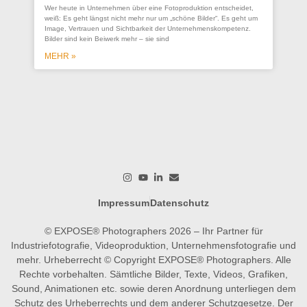
Co
Wer heute in Unternehmen über eine Fotoproduktion entscheidet,
se
weiß: Es geht längst nicht mehr nur um „schöne Bilder“. Es geht um
Un
Image, Vertrauen und Sichtbarkeit der Unternehmenskompetenz.
Bilder sind kein Beiwerk mehr – sie sind
Ein
ges
MEHR »
wer
wo
M
Impressum
Datenschutz
© EXPOSE® Photographers 2026 – Ihr Partner für
Industriefotografie, Videoproduktion, Unternehmensfotografie und
mehr. Urheberrecht © Copyright EXPOSE® Photographers. Alle
Rechte vorbehalten. Sämtliche Bilder, Texte, Videos, Grafiken,
Sound, Animationen etc. sowie deren Anordnung unterliegen dem
Schutz des Urheberrechts und dem anderer Schutzgesetze. Der