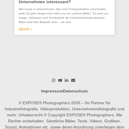
Unternehmen interessant?
Co
Wer heute in Unternehmen über eine Fotoproduktion entscheidet,
se
weiß: Es geht längst nicht mehr nur um „schöne Bilder“. Es geht um
Un
Image, Vertrauen und Sichtbarkeit der Unternehmenskompetenz.
Bilder sind kein Beiwerk mehr – sie sind
Ein
ges
MEHR »
wer
wo
M
Impressum
Datenschutz
© EXPOSE® Photographers 2026 – Ihr Partner für
Industriefotografie, Videoproduktion, Unternehmensfotografie und
mehr. Urheberrecht © Copyright EXPOSE® Photographers. Alle
Rechte vorbehalten. Sämtliche Bilder, Texte, Videos, Grafiken,
Sound, Animationen etc. sowie deren Anordnung unterliegen dem