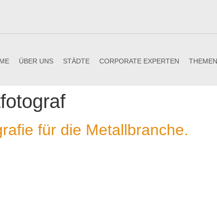
ME
ÜBER UNS
STÄDTE
CORPORATE EXPERTEN
THEME
tfotograf
afie für die Metallbranche.