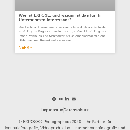
Wer ist EXPOSE, und warum ist das für Ihr
Unternehmen interessant?
Co
Wer heute in Unternehmen über eine Fotoproduktion entscheidet,
se
weiß: Es geht längst nicht mehr nur um „schöne Bilder“. Es geht um
Un
Image, Vertrauen und Sichtbarkeit der Unternehmenskompetenz.
Bilder sind kein Beiwerk mehr – sie sind
Ein
ges
MEHR »
wer
wo
M
Impressum
Datenschutz
© EXPOSE® Photographers 2026 – Ihr Partner für
Industriefotografie, Videoproduktion, Unternehmensfotografie und