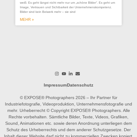
se
weiß: Es geht längst nicht mehr nur um „schöne Bilder“. Es geht um
Un
Image, Vertrauen und Sichtbarkeit der Unternehmenskompetenz.
Bilder sind kein Beiwerk mehr – sie sind
Ein
ges
MEHR »
wer
wo
M
Impressum
Datenschutz
© EXPOSE® Photographers 2026 – Ihr Partner für
Industriefotografie, Videoproduktion, Unternehmensfotografie und
mehr. Urheberrecht © Copyright EXPOSE® Photographers. Alle
Rechte vorbehalten. Sämtliche Bilder, Texte, Videos, Grafiken,
Sound, Animationen etc. sowie deren Anordnung unterliegen dem
Schutz des Urheberrechts und dem anderer Schutzgesetze. Der
Inhalt dieser Website darf nicht zu kommerziellen Zwecken kopiert,