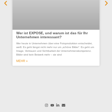
Wer ist EXPOSE, und warum ist das für Ihr
Unternehmen interessant?
Co
Wer heute in Unternehmen über eine Fotoproduktion entscheidet,
se
weiß: Es geht längst nicht mehr nur um „schöne Bilder“. Es geht um
Un
Image, Vertrauen und Sichtbarkeit der Unternehmenskompetenz.
Bilder sind kein Beiwerk mehr – sie sind
Ein
ges
MEHR »
wer
wo
M