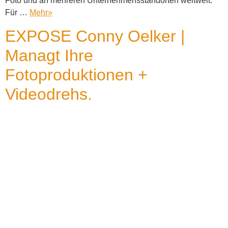
Foto und an mehreren Unternehmensstandorten weltweit.
Für …
Mehr
»
EXPOSE Conny Oelker |
Managt Ihre
Fotoproduktionen +
Videodrehs.