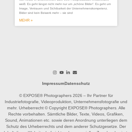
se
weiß: Es geht längst nicht mehr nur um „schöne Bilder“. Es geht um
Un
Image, Vertrauen und Sichtbarkeit der Unternehmenskompetenz.
Bilder sind kein Beiwerk mehr – sie sind
Ein
ges
MEHR »
wer
wo
M
Impressum
Datenschutz
© EXPOSE® Photographers 2026 – Ihr Partner für
Industriefotografie, Videoproduktion, Unternehmensfotografie und
mehr. Urheberrecht © Copyright EXPOSE® Photographers. Alle
Rechte vorbehalten. Sämtliche Bilder, Texte, Videos, Grafiken,
Sound, Animationen etc. sowie deren Anordnung unterliegen dem
Schutz des Urheberrechts und dem anderer Schutzgesetze. Der