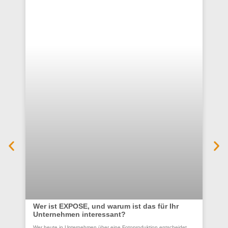
Wer ist EXPOSE, und warum ist das für Ihr
Unternehmen interessant?
Co
Wer heute in Unternehmen über eine Fotoproduktion entscheidet,