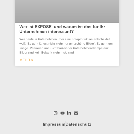
Wer ist EXPOSE, und warum ist das für Ihr
Unternehmen interessant?
Co
Wer heute in Unternehmen über eine Fotoproduktion entscheidet,
se
weiß: Es geht längst nicht mehr nur um „schöne Bilder“. Es geht um
Un
Image, Vertrauen und Sichtbarkeit der Unternehmenskompetenz.
Bilder sind kein Beiwerk mehr – sie sind
Ein
ges
MEHR »
wer
wo
M
Impressum
Datenschutz