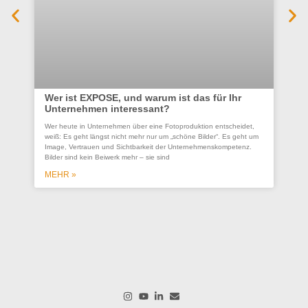
Wer ist EXPOSE, und warum ist das für Ihr
Unternehmen interessant?
Co
Wer heute in Unternehmen über eine Fotoproduktion entscheidet,
se
weiß: Es geht längst nicht mehr nur um „schöne Bilder“. Es geht um
Un
Image, Vertrauen und Sichtbarkeit der Unternehmenskompetenz.
Bilder sind kein Beiwerk mehr – sie sind
Ein
ges
MEHR »
wer
wo
M