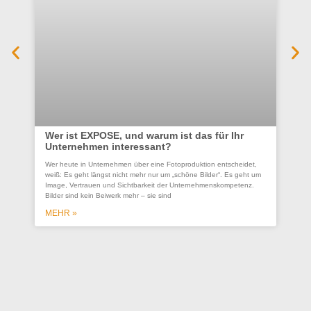
Wer ist EXPOSE, und warum ist das für Ihr
Unternehmen interessant?
Co
Wer heute in Unternehmen über eine Fotoproduktion entscheidet,
se
weiß: Es geht längst nicht mehr nur um „schöne Bilder“. Es geht um
Un
Image, Vertrauen und Sichtbarkeit der Unternehmenskompetenz.
Bilder sind kein Beiwerk mehr – sie sind
Ein
ges
MEHR »
wer
wo
M