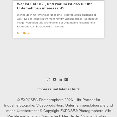
Wer ist EXPOSE, und warum ist das für Ihr
Unternehmen interessant?
Co
Wer heute in Unternehmen über eine Fotoproduktion entscheidet,
se
weiß: Es geht längst nicht mehr nur um „schöne Bilder“. Es geht um
Un
Image, Vertrauen und Sichtbarkeit der Unternehmenskompetenz.
Bilder sind kein Beiwerk mehr – sie sind
Ein
ges
MEHR »
wer
wo
M
Impressum
Datenschutz
© EXPOSE® Photographers 2026 – Ihr Partner für
Industriefotografie, Videoproduktion, Unternehmensfotografie und
mehr. Urheberrecht © Copyright EXPOSE® Photographers. Alle
Rechte vorbehalten. Sämtliche Bilder, Texte, Videos, Grafiken,