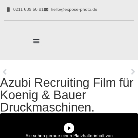
0211 639 60 91
hello@expose-photo.de
CORPORATE EXPERTEN
Azubi Recruiting Film für
Koenig & Bauer
Druckmaschinen.
Sie sehen gerade einen Platzhalterinhalt von