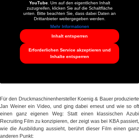
YouTube
. Um auf den eigentlichen Inhalt
zuzugreifen, klicken Sie auf die Schaltfläche
unten. Bitte beachten Sie, dass dabei Daten an
Drittanbieter weitergegeben werden.
Mehr Informationen
Inhalt entsperren
Erforderlichen Service akzeptieren und
Inhalte entsperren
Für den Druckmaschinenhersteller Koenig & Bauer produzierte
Jan Weiner ein Video, und ging dabei erneut und wie so oft
einen ganz eigenen Weg: Statt einen klassischen Azubi
Recruiting Film zu konzipieren, der zeigt was bei KBA passiert,
wie die Ausbildung aussieht, berührt dieser Film einen ganz
anderen Punkt: