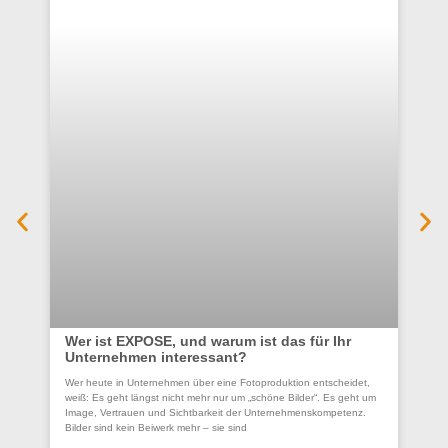
Wer ist EXPOSE, und warum ist das für Ihr
Unternehmen interessant?
Co
Wer heute in Unternehmen über eine Fotoproduktion entscheidet,
se
weiß: Es geht längst nicht mehr nur um „schöne Bilder“. Es geht um
Un
Image, Vertrauen und Sichtbarkeit der Unternehmenskompetenz.
Bilder sind kein Beiwerk mehr – sie sind
Ein