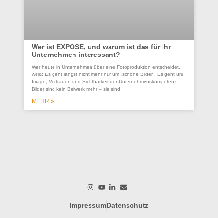
Wer ist EXPOSE, und warum ist das für Ihr
Unternehmen interessant?
Co
Wer heute in Unternehmen über eine Fotoproduktion entscheidet,
se
weiß: Es geht längst nicht mehr nur um „schöne Bilder“. Es geht um
Un
Image, Vertrauen und Sichtbarkeit der Unternehmenskompetenz.
Bilder sind kein Beiwerk mehr – sie sind
Ein
ges
MEHR »
wer
wo
M
Impressum
Datenschutz