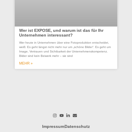
Wer ist EXPOSE, und warum ist das für Ihr
Unternehmen interessant?
Co
Wer heute in Unternehmen über eine Fotoproduktion entscheidet,
se
weiß: Es geht längst nicht mehr nur um „schöne Bilder“. Es geht um
Un
Image, Vertrauen und Sichtbarkeit der Unternehmenskompetenz.
Bilder sind kein Beiwerk mehr – sie sind
Ein
ges
MEHR »
wer
wo
M
Impressum
Datenschutz