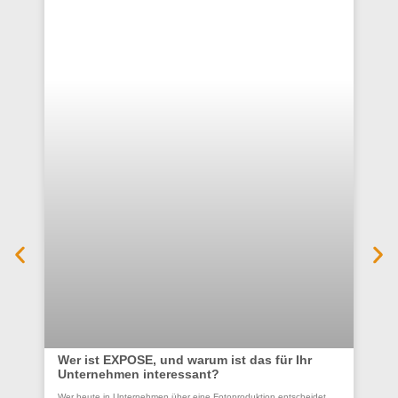
Wer ist EXPOSE, und warum ist das für Ihr
Unternehmen interessant?
Co
Wer heute in Unternehmen über eine Fotoproduktion entscheidet,