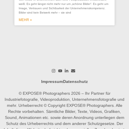
se
weiß: Es geht längst nicht mehr nur um „schöne Bilder“. Es geht um
Un
Image, Vertrauen und Sichtbarkeit der Unternehmenskompetenz.
Bilder sind kein Beiwerk mehr – sie sind
Ein
ges
MEHR »
wer
wo
M
Impressum
Datenschutz
© EXPOSE® Photographers 2026 – Ihr Partner für
Industriefotografie, Videoproduktion, Unternehmensfotografie und
mehr. Urheberrecht © Copyright EXPOSE® Photographers. Alle
Rechte vorbehalten. Sämtliche Bilder, Texte, Videos, Grafiken,
Sound, Animationen etc. sowie deren Anordnung unterliegen dem
Schutz des Urheberrechts und dem anderer Schutzgesetze. Der