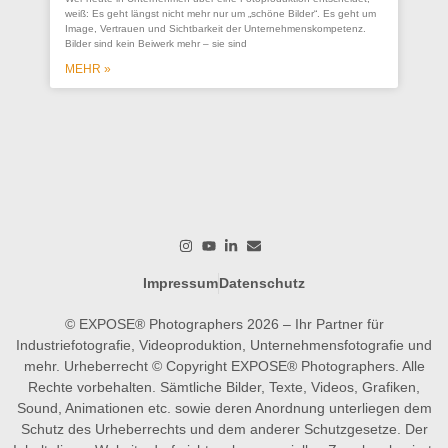
se
weiß: Es geht längst nicht mehr nur um „schöne Bilder“. Es geht um
Un
Image, Vertrauen und Sichtbarkeit der Unternehmenskompetenz.
Bilder sind kein Beiwerk mehr – sie sind
Ein
ges
MEHR »
wer
wo
M
Impressum
Datenschutz
© EXPOSE® Photographers 2026 – Ihr Partner für
Industriefotografie, Videoproduktion, Unternehmensfotografie und
mehr. Urheberrecht © Copyright EXPOSE® Photographers. Alle
Rechte vorbehalten. Sämtliche Bilder, Texte, Videos, Grafiken,
Sound, Animationen etc. sowie deren Anordnung unterliegen dem
Schutz des Urheberrechts und dem anderer Schutzgesetze. Der