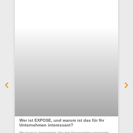
Wer ist EXPOSE, und warum ist das für Ihr
Unternehmen interessant?
Co
Wer heute in Unternehmen über eine Fotoproduktion entscheidet,