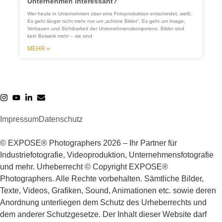
Unternehmen interessant?
Wer heute in Unternehmen über eine Fotoproduktion entscheidet, weiß:
Es geht längst nicht mehr nur um „schöne Bilder“. Es geht um Image,
Vertrauen und Sichtbarkeit der Unternehmenskompetenz. Bilder sind
kein Beiwerk mehr – sie sind
E
a
MEHR »
ü
Impressum
Datenschutz
© EXPOSE® Photographers 2026 – Ihr Partner für
Industriefotografie, Videoproduktion, Unternehmensfotografie
und mehr. Urheberrecht © Copyright EXPOSE®
Photographers. Alle Rechte vorbehalten. Sämtliche Bilder,
Texte, Videos, Grafiken, Sound, Animationen etc. sowie deren
Anordnung unterliegen dem Schutz des Urheberrechts und
dem anderer Schutzgesetze. Der Inhalt dieser Website darf