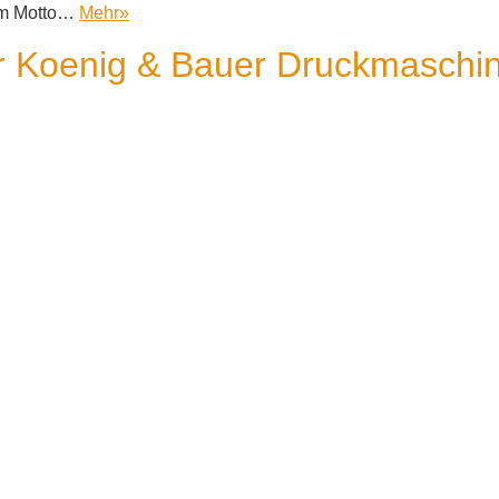
em Motto…
Mehr
»
für Koenig & Bauer Druckmaschi