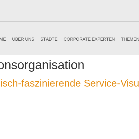
ME
ÜBER UNS
STÄDTE
CORPORATE EXPERTEN
THEME
onsorganisation
isch-faszinierende Service-Visu