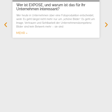
Wer ist EXPOSE, und warum ist das für Ihr
Unternehmen interessant?
Wer heute in Unternehmen über eine Fotoproduktion entscheidet,
weiß: Es geht längst nicht mehr nur um „schöne Bilder“. Es geht um
Image, Vertrauen und Sichtbarkeit der Unternehmenskompetenz.
Bilder sind kein Beiwerk mehr – sie sind
MEHR »
Co
We
ve
Ein
ges
wer
wof
ME