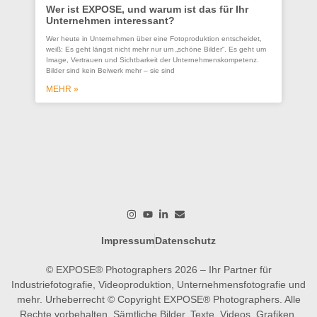
Wer ist EXPOSE, und warum ist das für Ihr
Unternehmen interessant?
Co
Wer heute in Unternehmen über eine Fotoproduktion entscheidet,
se
weiß: Es geht längst nicht mehr nur um „schöne Bilder“. Es geht um
Un
Image, Vertrauen und Sichtbarkeit der Unternehmenskompetenz.
Bilder sind kein Beiwerk mehr – sie sind
Ein
ges
MEHR »
wer
wo
M
Impressum
Datenschutz
© EXPOSE® Photographers 2026 – Ihr Partner für
Industriefotografie, Videoproduktion, Unternehmensfotografie und
mehr. Urheberrecht © Copyright EXPOSE® Photographers. Alle
Rechte vorbehalten. Sämtliche Bilder, Texte, Videos, Grafiken,